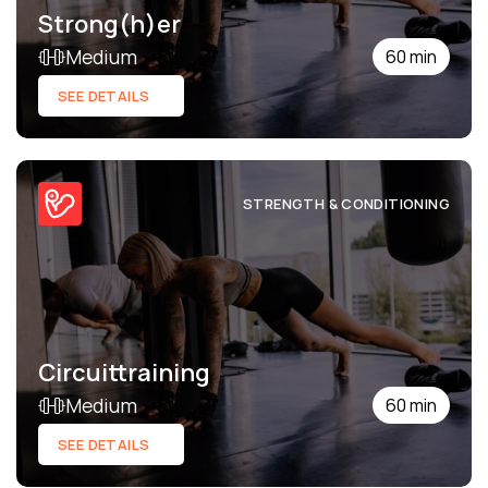
Strong(h)er
Medium
60 min
SEE DETAILS
STRENGTH & CONDITIONING
Circuittraining
Medium
60 min
SEE DETAILS