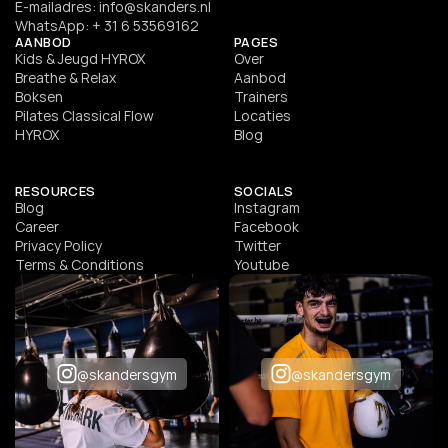
E-mailadres: info@skanders.nl
WhatsApp: + 31 6 53569162
AANBOD
PAGES
Kids & Jeugd HYROX
Ove
r
Breathe & Relax
Aanbod
Boksen
Trainers
Pilates Classical Flow
Locaties
HYROX
Blog
RESOURCES
SOCIALS
Blog
Instagram
Career
Facebook
Privacy Policy
Twitter
Terms & Conditions
Youtube
@skandersgym
@skandersgym