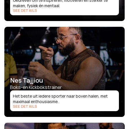
Gedreven om te inspireren, motiveren en sterker te 
maken, fysiek én mentaal.
SEE DETAILS
Nes Tajjiou
Boks-en Kickbokstrainer
Het beste uit iedere sporter naar boven halen, met 
maximaal enthousiasme.
SEE DETAILS