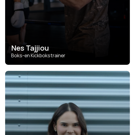
Nes Tajjiou
Boks-en Kickbokstrainer
Het beste uit iedere sporter naar boven halen, met 
maximaal enthousiasme.
SEE DETAILS