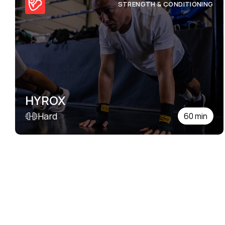
STRENGTH & CONDITIONING
HYROX
Hard
60 min
SEE DETAILS