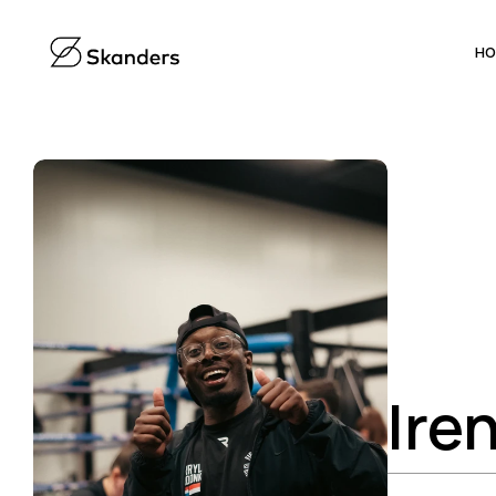
H
Ire