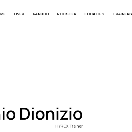
OME
OVER
AANBOD
ROOSTER
LOCATIES
TRAINER
nio Dionizio
HYROX Trainer