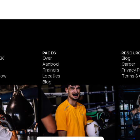
SEE DETAILS
PAGES
RESOUR
OX
Ove
r
Blog
Aanbod
Career
Trainers
Privacy P
Flow
Locaties
Terms & 
Blog