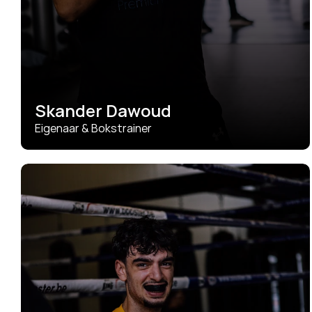
Skander Dawoud
Eigenaar & Bokstrainer
Gedreven om te inspireren, motiveren en sterker te 
maken, fysiek én mentaal.
SEE DETAILS