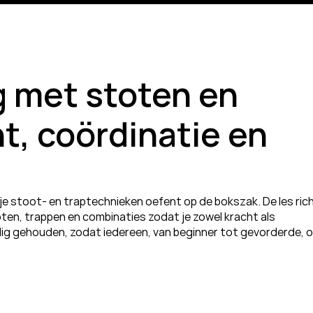
g met stoten en 
t, coördinatie en 
 je stoot- en traptechnieken oefent op de bokszak. De les rich
ten, trappen en combinaties zodat je zowel kracht als 
g gehouden, zodat iedereen, van beginner tot gevorderde, op