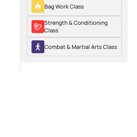
Bag Work Class
Strength & Conditioning 
Class
Combat & Martial Arts Class
essen 