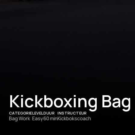
Kickboxing Bag
CATEGORIE
LEVEL
DUUR
INSTRUCTEUR
Bag Work
Easy
60 min
Kickbokscoach