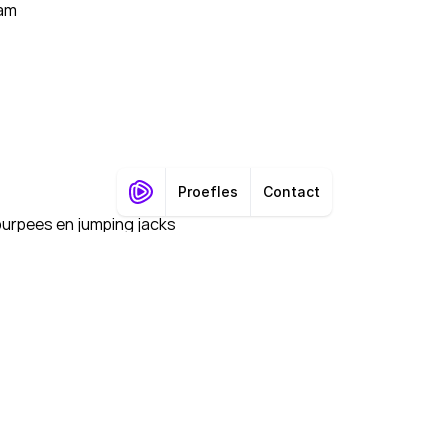
aam
burpees en jumping jacks
Jaarabonnement
 en 
Onbeperkt trainen gedurende twaalf maanden; alle l
en locaties.