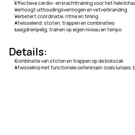
Effectieve cardio- en krachttraining voor het hele lich
Verhoogt uithoudingsvermogen en vetverbranding
Verbetert coördinatie, ritme en timing
Afwisselend: stoten, trappen en combinaties
Laagdrempelig, trainen op eigen niveau en tempo
Details:
Combinatie van stoten en trappen op de bokszak
Afwisseling met functionele oefeningen zoals lunges, 
Focus op tempo, techniek en conditie
Intensiteit aanpasbaar voor alle niveaus
Benodigdheden: bokshandschoenen en bandages
Kies Jouw Abonnement
Halfjaarabonnement
Onbeperkt trainen gedurende zes maanden; alle lessen
locaties.